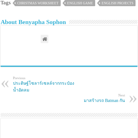
s
s
Tags
CHRISTMAS WORKSHEET
ENGLISH GAME
ENGLISH PROJECTS
h
h
a
a
r
r
e
e
About Benyapha Sophon
o
o
n
n
T
F
w
a
i
c
t
e
t
b
e
o
r
o
(
k
O
(
p
O
e
p
n
e
s
n
Previous
i
s
ประดิษฐ์โซลาร์เซลล์จากกระป๋อง
n
i
n
n
น้ำอัดลม
e
n
Next
w
e
มาสร้างรถ Batman กัน
w
w
i
w
n
i
d
n
o
d
w
o
)
w
)