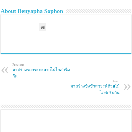
e
e
o
o
n
n
About Benyapha Sophon
T
F
w
a
i
c
t
e
t
b
e
o
r
o
(
k
O
(
p
O
e
p
n
e
s
n
i
s
Previous
n
i
n
n
มาสร้างรถกระบะจากไม้ไอศกรีม
e
n
กัน
w
e
w
w
Next
i
w
มาสร้างชิงช้าสวรรค์ด้วยไม้
n
i
d
n
ไอศกรีมกัน
o
d
w
o
)
w
)