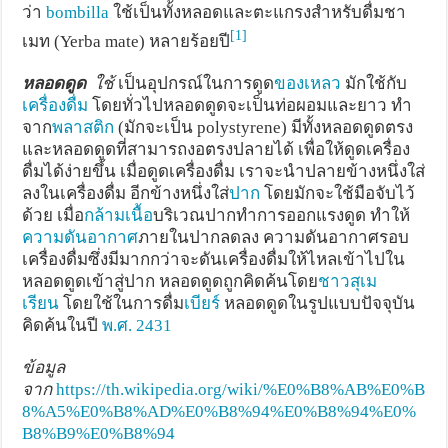
ว่า
bombilla
ใช้เป็นทั้งหลอดและตะแกรงสำหรับดื่มชา
[1]
เมท (Yerba mate) หลายร้อยปี
หลอดดูด
ใช้
เป็นอุปกรณ์ในการดูด
ของเหลว
มักใช้กับ
เครื่องดื่ม
โดยทั่วไปหลอดดูดจะเป็นท่อผอมและยาว ทำ
จาก
พลาสติก
(มักจะเป็น polystyrene) มีทั้งหลอดดูดตรง
และหลอดดูดที่สามารถงอตรงปลายได้ เพื่อให้ดูดเครื่อง
ดื่มได้ง่ายขึ้น เมื่อดูดเครื่องดื่ม เราจะนำปลายข้างหนึ่งใส่
ลงในเครื่องดื่ม อีกข้างหนึ่งใส่
ปาก
โดยมักจะใช้มือจับไว้
ด้วย เมื่อ
กล้ามเนื้อ
บริเวณปากทำการออกแรงดูด ทำให้
ความดันอากาศ
ภายในปากลดลง ความดันอากาศรอบ
เครื่องดื่มซึ่งมีมากกว่าจะดันเครื่องดื่มให้ไหลเข้าไปใน
หลอดดูดเข้าสู่ปาก หลอดดูดถูกคิดค้นโดย
ชาวสุเม
เรียน
โดยใช้ในการดื่ม
เบียร์
หลอดดูดในรูปแบบปัจจุบัน
คิดค้นในปี
พ.ศ. 2431
ข้อมูล
จาก
https://th.wikipedia.org/wiki/%E0%B8%AB%E0%B
8%A5%E0%B8%AD%E0%B8%94%E0%B8%94%E0%
B8%B9%E0%B8%94