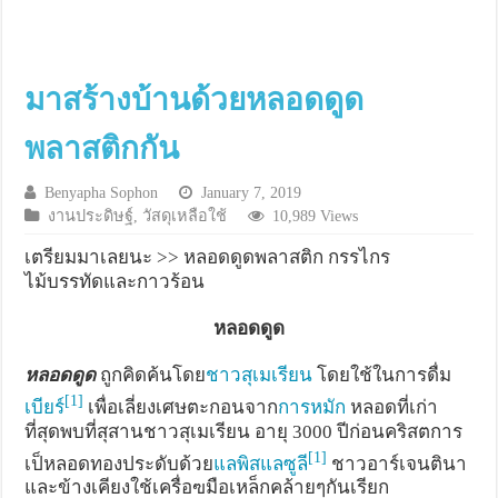
มาสร้างบ้านด้วยหลอดดูด
พลาสติกกัน
Benyapha Sophon
January 7, 2019
งานประดิษฐ์
,
วัสดุเหลือใช้
10,989 Views
เตรียมมาเลยนะ >> หลอดดูดพลาสติก กรรไกร
ไม้บรรทัดและกาวร้อน
หลอดดูด
หลอดดูด
ถูกคิดค้นโดย
ชาวสุเมเรียน
โดยใช้ในการดื่ม
[1]
เบียร์
เพื่อเลี่ยงเศษตะกอนจาก
การหมัก
หลอดที่เก่า
ที่สุดพบที่สุสานชาวสุเมเรียน อายุ 3000 ปีก่อนคริสตการ
[1]
เป็หลอดทองประดับด้วย
แลพิสแลซูลี
ชาวอาร์เจนตินา
และข้างเคียงใช้เครื่อฃมือเหล็กคล้ายๆกันเรียก