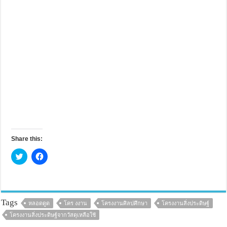
Share this:
C
C
l
l
i
i
c
c
k
k
t
t
o
o
s
s
Tags
หลอดดูด
โคร งงาน
โครงงานศิลปศึกษา
โครงงานสิ่งประดิษฐ์
h
h
a
a
โครงงานสิ่งประดิษฐ์จากวัสดุเหลือใช้
r
r