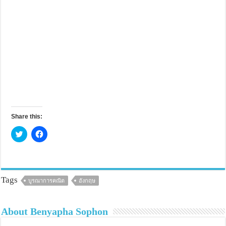
Share this:
C
C
l
l
i
i
c
c
k
k
t
t
o
o
s
s
Tags
บูรณาการคณิต
อังกฤษ
h
h
a
a
r
r
e
e
About Benyapha Sophon
o
o
n
n
T
F