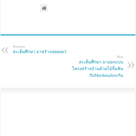
w
a
i
c
t
e
t
b
e
o
r
o
(
k
O
(
p
O
e
p
n
e
s
n
Previous
i
s
สะเต็มศึกษา:มาสร้างหอคอย3
n
i
Next
n
n
e
n
สะเต็มศึกษา:มาออกแบบ
w
e
โครงสร้างบ้านด้วยไม้จิ้มฟัน
w
w
i
w
กับMarshmallowกัน
n
i
d
n
o
d
w
o
)
w
)