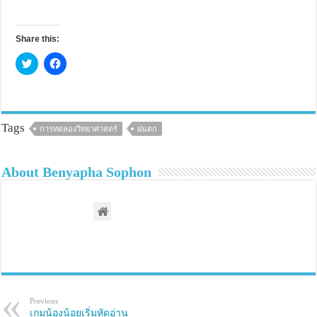
Share this:
C
C
l
l
i
i
c
c
k
k
t
t
o
o
s
s
Tags
การทดลองวิทยาศาสตร์
ฝนตก
h
h
a
a
r
r
e
e
About Benyapha Sophon
o
o
n
n
T
F
w
a
i
c
t
e
t
b
e
o
r
o
(
k
O
(
p
O
e
p
n
e
s
n
Previous
i
s
เกมน้องน้อยเริ่มหัดอ่าน