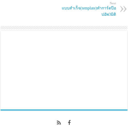
n
i
Next
n
n
e
n
แบบสำเร็จ(template)ทำการ์ดป๊อ
w
e
ปอัพ3มิติ
w
w
i
w
n
i
d
n
o
d
w
o
)
w
)