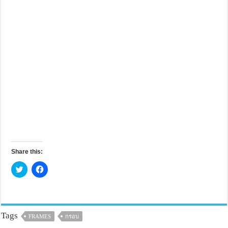
Share this:
C
C
l
l
i
i
c
c
k
k
t
t
o
o
s
s
Tags
FRAMES
กรอบ
h
h
a
a