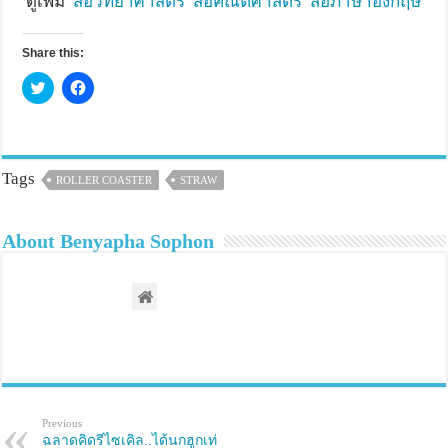
ดูเพิ่ม
สื่อวิทยาศาสตร์ สื่อคณิตศาสตร์ สื่อภาษาอังกฤษ
Share this:
C
C
l
l
i
i
c
c
k
k
t
t
o
o
s
s
Tags
ROLLER COASTER
STRAW
h
h
a
a
r
r
e
e
About Benyapha Sophon
o
o
n
n
T
F
w
a
i
c
t
e
t
b
e
o
r
o
(
k
O
(
p
O
e
p
n
e
s
n
Previous
i
s
ฉลาดคิดรีไซเคิล..ได้นกฮูกเท่