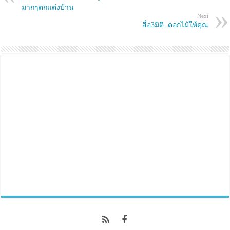
n
i
n
n
มากๆตกแต่งบ้าน
e
n
Next
w
e
สื่อ3มิติ..ดอกไม้ให้คุณ
w
w
i
w
n
i
d
n
o
d
w
o
)
w
)