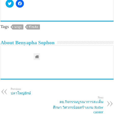
C
C
l
l
i
i
c
c
k
k
t
t
o
o
s
s
Tags
นกฮูก
รีไซเคิล
h
h
a
a
r
r
e
e
About Benyapha Sophon
o
o
n
n
T
F
w
a
i
c
t
e
t
b
e
o
r
o
(
k
O
(
p
O
e
p
n
e
s
n
Previous
i
s
ปลาใหญ่ยักษ์
n
i
Next
n
n
e
n
ตย.กิจกรรมบูรณาการสะเต็ม
w
e
ศึกษา:วิศวกรน้อยสร้างเกม Roller
w
w
i
w
caoster