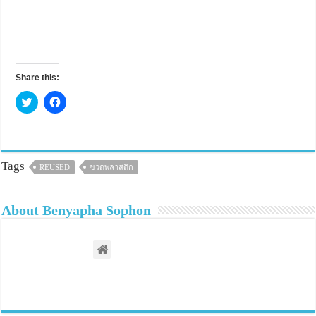
Share this:
C
C
l
l
i
i
c
c
k
k
t
t
o
o
s
s
Tags
REUSED
ขวดพลาสติก
h
h
a
a
r
r
e
e
About Benyapha Sophon
o
o
n
n
T
F
w
a
i
c
t
e
t
b
e
o
r
o
(
k
O
(
p
O