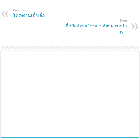
e
p
n
e
s
n
Previous
i
s
โครงงานเด็กเล็ก
n
i
Next
n
n
e
n
นิ้วมือน้อยสร้างสรรค์ภาพวาดน่า
w
e
รัก..
w
w
i
w
n
i
d
n
o
d
w
o
)
w
)